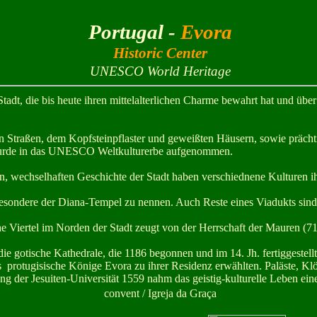
Portugal -
Evora
Historic Center
UNESCO World Heritage
Stadt, die bis heute ihren mittelalterlichen Charme bewahrt hat und über
en Straßen, dem Kopfsteinpflaster und geweißten Häusern, sowie präch
urde in das UNESCO Weltkulturerbe aufgenommen.
n, wechselhaften Geschichte der Stadt haben verschiednene Kulturen ih
sbesondere der Diana-Tempel zu nennen. Auch Reste eines Viadukts sin
e Viertel im Norden der Stadt zeugt von der Herrschaft der Mauren (7
ie gotische Kathedrale, die 1186 begonnen und im 14. Jh. fertiggestellt
ls protugisische Könige Evora zu ihrer Residenz erwählten. Paläste, K
g der Jesuiten-Universität 1559 nahm das geistig-kulturelle Leben ei
convent / Igreja da Graça