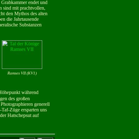
er Grabkammer endet und
 sind mit prachtvollen,
ht den Mythos des alten
en die Jahrtausende
neralische Substanzen
Ramses VII (KV1)
r Höhepunkt während
egen des großen
 Photographieren generell
f-Taf-Züge ersparten uns
der Hatschepsut auf