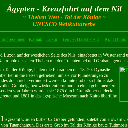
Ägypten - Kreuzfahrt auf dem Nil
~ Theben West - Tal der Könige ~
UNESCO Weltkulturerbe
-Impressionen
Karnak
Luxor
Tempel Hatschepsut
Kom Ombo
 Luxor, auf der westlichen Seite des Nils, eingebettet in Wüstensand 
 Nekropole des alten Theben mit den Totentempel und Grabanlagen des
 im Tal der Könige, hatten die Pharaonen der 18.-20. Dynastie
ber tief in die Felsen getrieben, um sie vor Plünderungen zu
endes doch nicht verhindert werden konnte und dazu führte, daß
vollen Grabbeigaben wieder entfernt und an einen geheimen Ort
senden von Jahren wurden sie 1875 durch Grabräuber entdeckt.
erettet und 1881 in das ägyptische Museum nach Kairo überführt
I
nsgesamt wurden bisher 62 Gräber gefunden, zuletzt von Howard Ca
von Tutanchamun. Das erste Grab im Tal der Könige baute Tuthmosis I