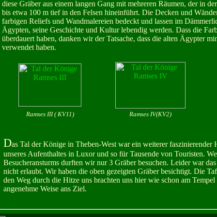
diese Gräber aus einem langen Gang mit mehreren Räumen, der in d
bis etwa 100 m tief in den Felsen hineinführt. Die Decken und Wänden
farbigen Reliefs und Wandmalereien bedeckt und lassen im Dämmerlic
Ägypten, seine Geschichte und Kultur lebendig werden. Dass die Farb
überdauert haben, danken wir der Tatsache, dass die alten Ägypter mi
verwendet haben.
Ramses III ( KV11)
Ramses IV(KV2)
D
as Tal der Könige in Theben-West war ein weiterer faszinierende
unseres Aufenthaltes in Luxor und so für Tausende von Touristen. W
Besucheransturms durften wir nur 3 Gräber besuchen. Leider war das
nicht erlaubt. Wir haben die oben gezeigten Gräber besichtigt. Die Ta
den Weg durch die Hitze uns brachten uns hier wie schon am Tempel 
angenehme Weise ans Ziel.